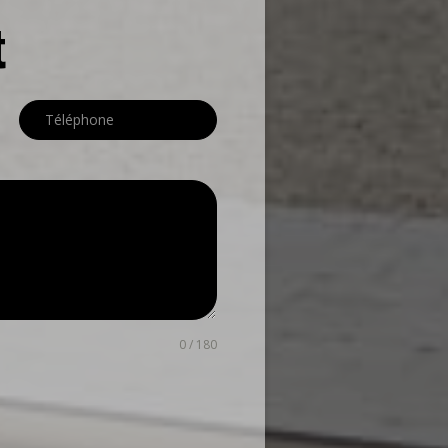
t
0 / 180