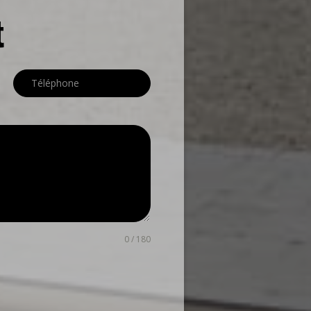
t
0 / 180